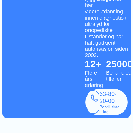
har
videreutdanning
innen diagnostisk
ultralyd for
ortopediske
tilstander og har
hatt godkjent
autorisasjon siden
2003.
12+
25000
Flere
Behandled
års
tilfeller
erfaring
63-80-
20-00
Bestill time
i dag.